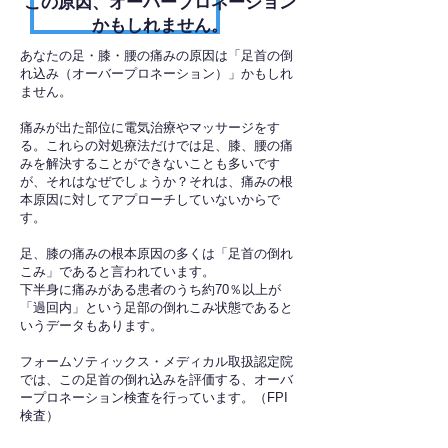
​この原因、オーバープロネーション
かもしれません。
あなたの足・膝・腰の痛みの原因は「足首の倒
れ込み（オーバープロネーション）」かもしれ
ません。
痛みが出た部位に電気治療やマッサージをす
る。これらの対処療法だけでは足、膝、腰の痛
みを解決することができないことも多いです
が、それはなぜでしょうか？それは、痛みの根
本原因に対してアプローチしていないからで
す。
足、膝の痛みの根本原因の多くは「足首の倒れ
こみ」であると言われています。
下半身に痛みがある患者のうち約70％以上が
「過回内」という足部の倒れこみ状態であると
いうデータもあります。
フォームソティックス・メディカル取扱認定院
では、この足首の倒れ込みを評価する、オーバ
ープロネーション検査を行っています。（FPI
検査）​