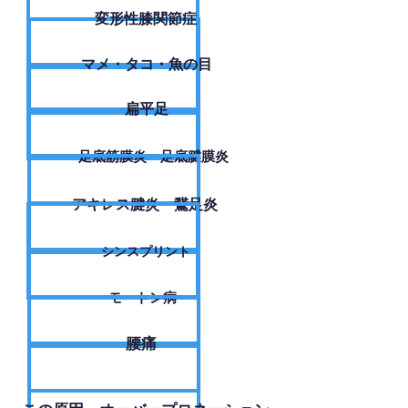
変形性膝関節症
​マメ・タコ・魚の目
扁平足
足底筋膜炎・足底腱膜炎
アキレス腱炎・鵞足炎
シンスプリント
モートン病
腰痛