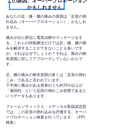
​この原因、オーバープロネーション
かもしれません。
あなたの足・膝・腰の痛みの原因は「足首の倒
れ込み（オーバープロネーション）」かもしれ
ません。
痛みが出た部位に電気治療やマッサージをす
る。これらの対処療法だけでは足、膝、腰の痛
みを解決することができないことも多いです
が、それはなぜでしょうか？それは、痛みの根
本原因に対してアプローチしていないからで
す。
足、膝の痛みの根本原因の多くは「足首の倒れ
こみ」であると言われています。
下半身に痛みがある患者のうち約70％以上が
「過回内」という足部の倒れこみ状態であると
いうデータもあります。
フォームソティックス・メディカル取扱認定院
では、この足首の倒れ込みを評価する、オーバ
ープロネーション検査を行っています。（FPI
検査）​