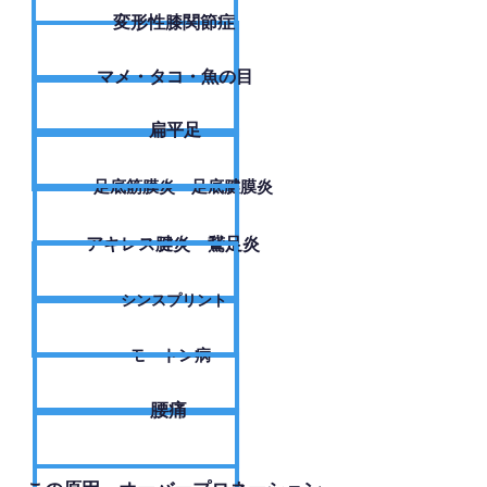
変形性膝関節症
​マメ・タコ・魚の目
扁平足
足底筋膜炎・足底腱膜炎
アキレス腱炎・鵞足炎
シンスプリント
モートン病
腰痛