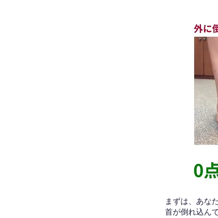
​まずは、あ
首が倒れ込ん