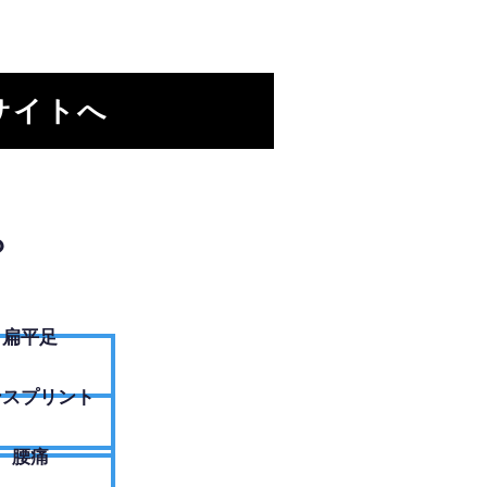
サイトへ
？
扁平足
ンスプリント
腰痛