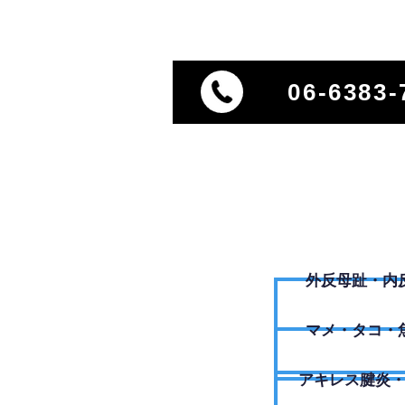
06-6383-
外反母趾・内
​マメ・タコ・
アキレス腱炎