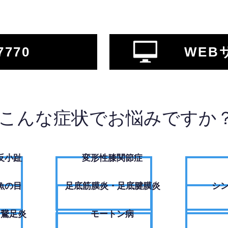
7770
WEB
こんな症状でお悩みですか
反小趾
変形性膝関節症
魚の目
足底筋膜炎・足底腱膜炎
シ
・鵞足炎
モートン病