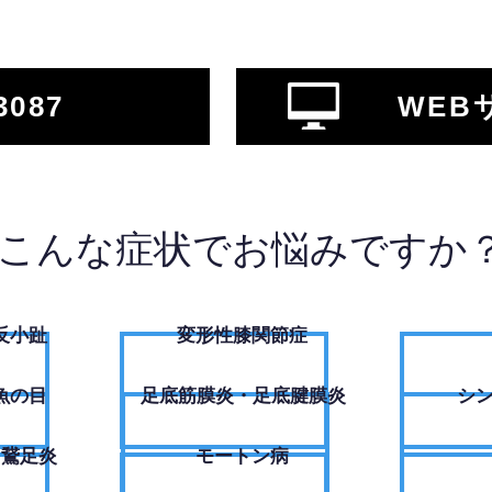
3087
WEB
こんな症状でお悩みですか
反小趾
変形性膝関節症
魚の目
足底筋膜炎・足底腱膜炎
シ
・鵞足炎
モートン病