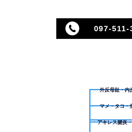
097-511-
外反母趾・内
​マメ・タコ・
アキレス腱炎