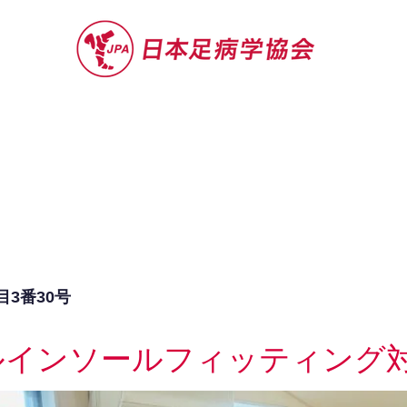
セミナー
お役立ち情報
認定院・認
目3番30号
ルインソールフィッティング