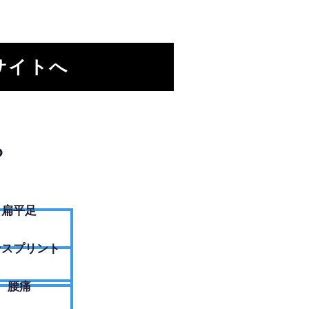
サイトへ
？
扁平足
ンスプリント
腰痛