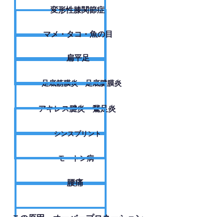
変形性膝関節症
​マメ・タコ・魚の目
扁平足
足底筋膜炎・足底腱膜炎
アキレス腱炎・鵞足炎
シンスプリント
モートン病
腰痛