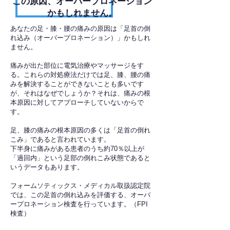
​この原因、オーバープロネーション
かもしれません。
あなたの足・膝・腰の痛みの原因は「足首の倒
れ込み（オーバープロネーション）」かもしれ
ません。
痛みが出た部位に電気治療やマッサージをす
る。これらの対処療法だけでは足、膝、腰の痛
みを解決することができないことも多いです
が、それはなぜでしょうか？それは、痛みの根
本原因に対してアプローチしていないからで
す。
足、膝の痛みの根本原因の多くは「足首の倒れ
こみ」であると言われています。
下半身に痛みがある患者のうち約70％以上が
「過回内」という足部の倒れこみ状態であると
いうデータもあります。
フォームソティックス・メディカル取扱認定院
では、この足首の倒れ込みを評価する、オーバ
ープロネーション検査を行っています。（FPI
検査）​