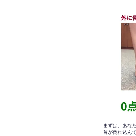
​まずは、あ
首が倒れ込ん