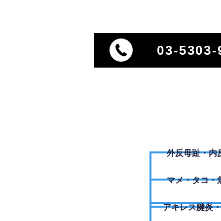
03-5303-
外反母趾・内
​マメ・タコ・
アキレス腱炎