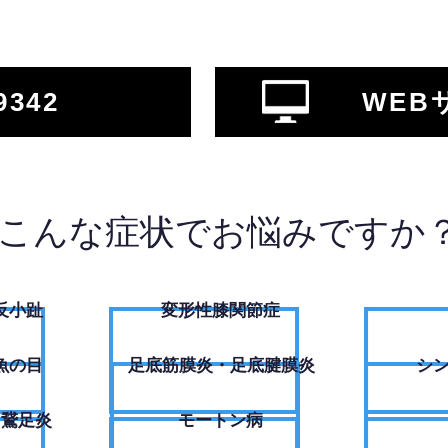
9342
WEB
こんな症状でお悩みですか
反小趾
変形性膝関節症
魚の目
足底筋膜炎・足底腱膜炎
シ
・鵞足炎
モートン病