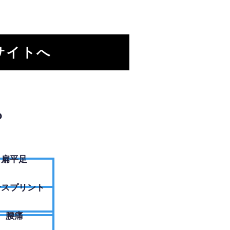
サイトへ
？
扁平足
ンスプリント
腰痛