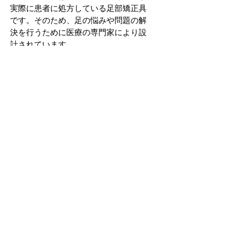
実際に患者に処方している足部矯正具
です。そのため、足の悩みや問題の解
決を行うために医療の専門家により設
計されています。
その中でもフォームソティックス・メ
ディカルは熱形成により、あなたの足
に徐々に馴染む特殊な素材を使用して
います。徐々にフィットしていくイン
ソールなのでカラダへの負担が少ない
矯正インソールです。
認定された専門家のみ取扱をしてい
る、フォームソティックス・メディカ
ルを是非お試しください。
アクセスMAP
神奈川県横須賀市坂本町1-33 カーサグラン