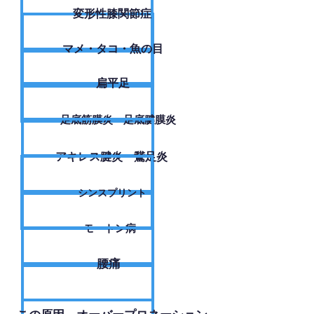
変形性膝関節症
​マメ・タコ・魚の目
扁平足
足底筋膜炎・足底腱膜炎
アキレス腱炎・鵞足炎
シンスプリント
モートン病
腰痛