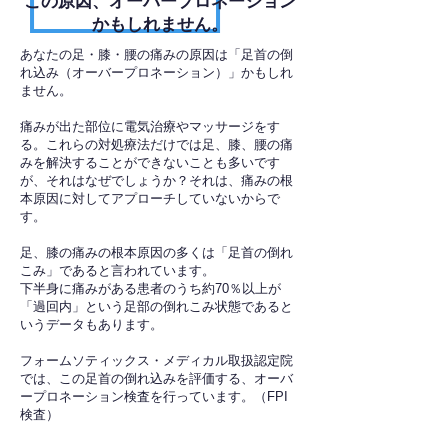
​この原因、オーバープロネーション
かもしれません。
あなたの足・膝・腰の痛みの原因は「足首の倒
れ込み（オーバープロネーション）」かもしれ
ません。
痛みが出た部位に電気治療やマッサージをす
る。これらの対処療法だけでは足、膝、腰の痛
みを解決することができないことも多いです
が、それはなぜでしょうか？それは、痛みの根
本原因に対してアプローチしていないからで
す。
足、膝の痛みの根本原因の多くは「足首の倒れ
こみ」であると言われています。
下半身に痛みがある患者のうち約70％以上が
「過回内」という足部の倒れこみ状態であると
いうデータもあります。
フォームソティックス・メディカル取扱認定院
では、この足首の倒れ込みを評価する、オーバ
ープロネーション検査を行っています。（FPI
検査）​