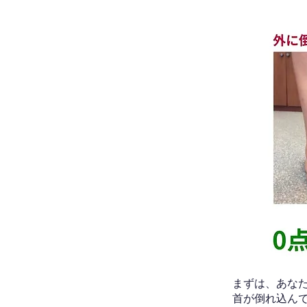
​まずは、あ
首が倒れ込ん