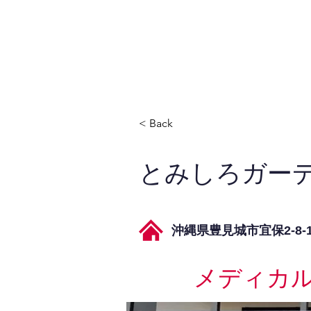
JPAとは
提供サービス
< Back
とみしろガー
沖縄県豊見城市宜保2-8-
メディカ