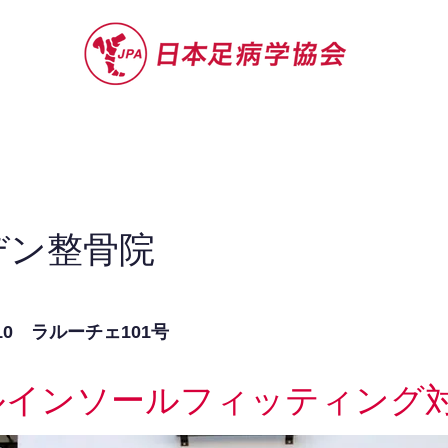
セミナー
お役立ち情報
認定院・認
デン整骨院
10 ラルーチェ101号
ルインソールフィッティング