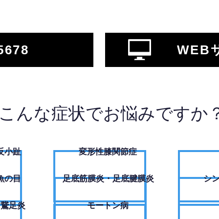
5678
WEB
こんな症状でお悩みですか
反小趾
変形性膝関節症
魚の目
足底筋膜炎・足底腱膜炎
シ
・鵞足炎
モートン病