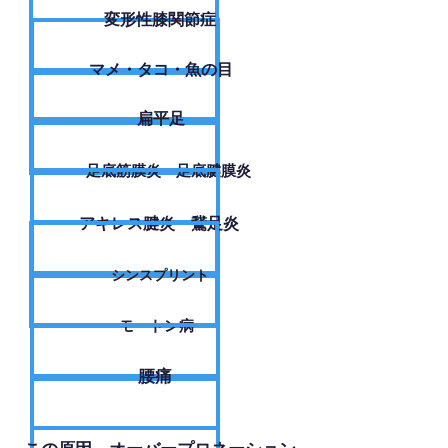
変形性膝関節症
​マメ・タコ・魚の目
扁平足
足底筋膜炎・足底腱膜炎
アキレス腱炎・鵞足炎
シンスプリント
モートン病
腰痛