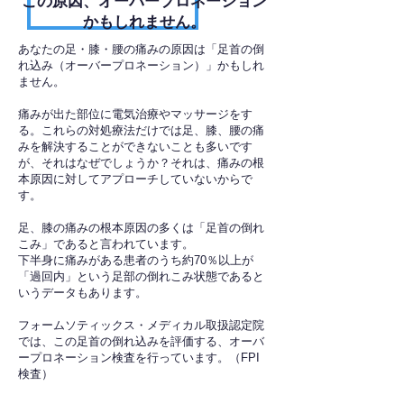
​この原因、オーバープロネーション
かもしれません。
あなたの足・膝・腰の痛みの原因は「足首の倒
れ込み（オーバープロネーション）」かもしれ
ません。
痛みが出た部位に電気治療やマッサージをす
る。これらの対処療法だけでは足、膝、腰の痛
みを解決することができないことも多いです
が、それはなぜでしょうか？それは、痛みの根
本原因に対してアプローチしていないからで
す。
足、膝の痛みの根本原因の多くは「足首の倒れ
こみ」であると言われています。
下半身に痛みがある患者のうち約70％以上が
「過回内」という足部の倒れこみ状態であると
いうデータもあります。
フォームソティックス・メディカル取扱認定院
では、この足首の倒れ込みを評価する、オーバ
ープロネーション検査を行っています。（FPI
検査）​