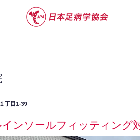
セミナー
お役立ち情報
認定院・認
院
丁目1-39
ルインソールフィッティング