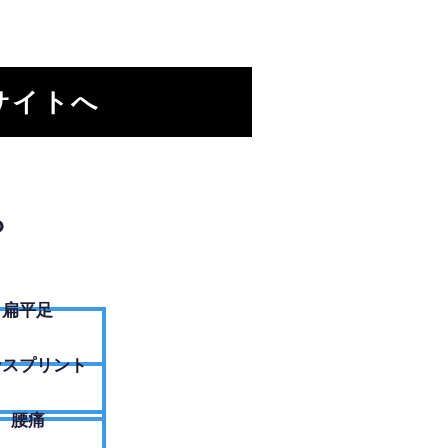
サイトへ
？
扁平足
ンスプリント
腰痛