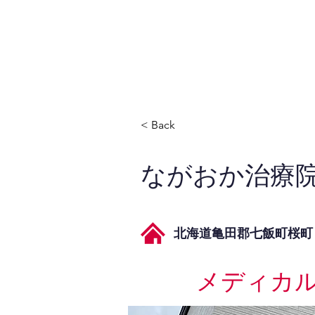
JPAとは
提供サービス
< Back
ながおか治療
北海道亀田郡七飯町桜町１
メディカ