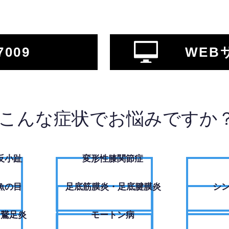
7009
WEB
こんな症状でお悩みですか
反小趾
変形性膝関節症
魚の目
足底筋膜炎・足底腱膜炎
シ
・鵞足炎
モートン病