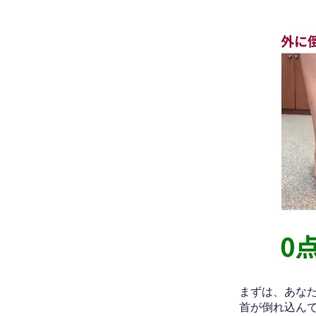
​まずは、あ
首が倒れ込ん