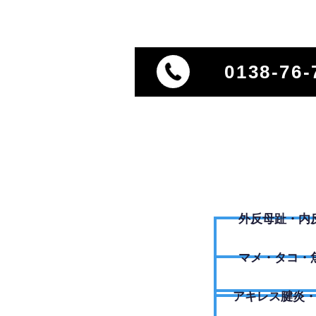
0138-76-
外反母趾・内
​マメ・タコ・
アキレス腱炎