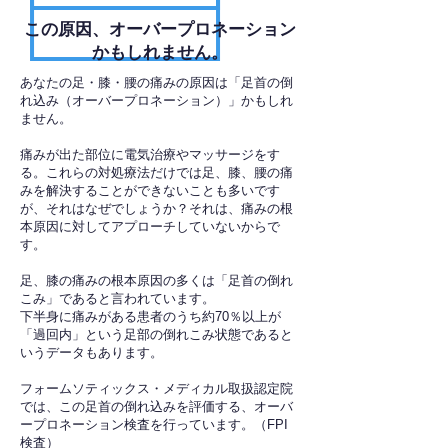
​この原因、オーバープロネーション
かもしれません。
あなたの足・膝・腰の痛みの原因は「足首の倒
れ込み（オーバープロネーション）」かもしれ
ません。
痛みが出た部位に電気治療やマッサージをす
る。これらの対処療法だけでは足、膝、腰の痛
みを解決することができないことも多いです
が、それはなぜでしょうか？それは、痛みの根
本原因に対してアプローチしていないからで
す。
足、膝の痛みの根本原因の多くは「足首の倒れ
こみ」であると言われています。
下半身に痛みがある患者のうち約70％以上が
「過回内」という足部の倒れこみ状態であると
いうデータもあります。
フォームソティックス・メディカル取扱認定院
では、この足首の倒れ込みを評価する、オーバ
ープロネーション検査を行っています。（FPI
検査）​