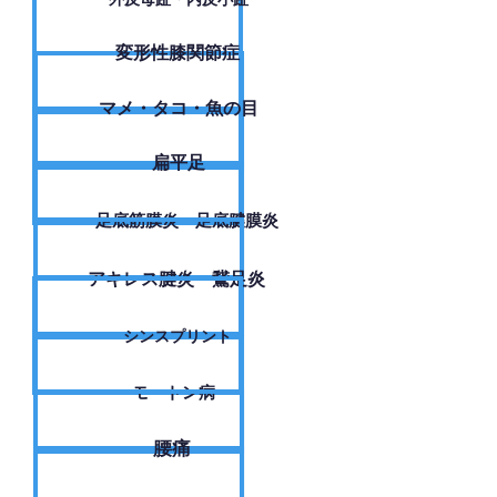
変形性膝関節症
​マメ・タコ・魚の目
扁平足
足底筋膜炎・足底腱膜炎
アキレス腱炎・鵞足炎
シンスプリント
モートン病
腰痛