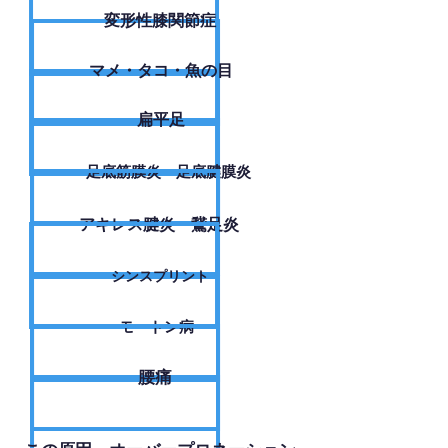
変形性膝関節症
​マメ・タコ・魚の目
扁平足
足底筋膜炎・足底腱膜炎
アキレス腱炎・鵞足炎
シンスプリント
モートン病
腰痛