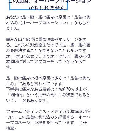
​この原因、オーバープロネーション
かもしれません。
あなたの足・膝・腰の痛みの原因は「足首の倒
れ込み（オーバープロネーション）」かもしれ
ません。
痛みが出た部位に電気治療やマッサージをす
る。これらの対処療法だけでは足、膝、腰の痛
みを解決することができないことも多いです
が、それはなぜでしょうか？それは、痛みの根
本原因に対してアプローチしていないからで
す。
足、膝の痛みの根本原因の多くは「足首の倒れ
こみ」であると言われています。
下半身に痛みがある患者のうち約70％以上が
「過回内」という足部の倒れこみ状態であると
いうデータもあります。
フォームソティックス・メディカル取扱認定院
では、この足首の倒れ込みを評価する、オーバ
ープロネーション検査を行っています。（FPI
検査）​