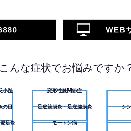
6880
WEB
こんな症状でお悩みですか
反小趾
変形性膝関節症
魚の目
足底筋膜炎・足底腱膜炎
シ
・鵞足炎
モートン病