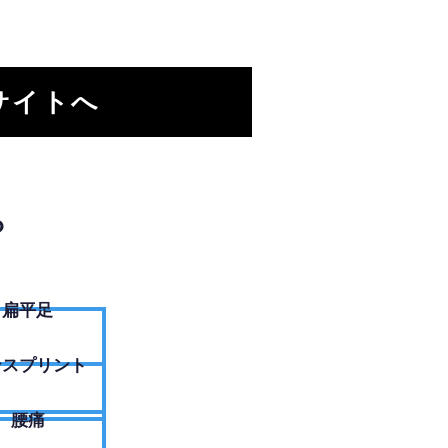
サイトへ
？
扁平足
ンスプリント
腰痛