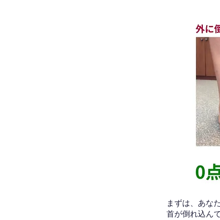
​まずは、あ
首が倒れ込ん