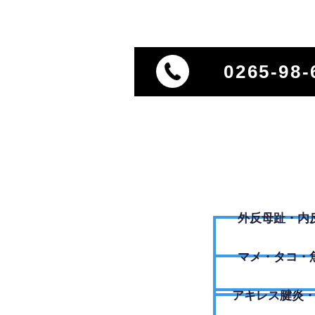
0265-98-
外反母趾・内
​マメ・タコ・
アキレス腱炎