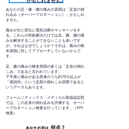
かもしれません。
あなたの足・膝・腰の痛みの原因は「足首の倒
れ込み（オーバープロネーション）」かもしれ
ません。
痛みが出た部位に電気治療やマッサージをす
る。これらの対処療法だけでは足、膝、腰の痛
みを解決することができないことも多いです
が、それはなぜでしょうか？それは、痛みの根
本原因に対してアプローチしていないからで
す。
足、膝の痛みの根本原因の多くは「足首の倒れ
こみ」であると言われています。
下半身に痛みがある患者のうち約70％以上が
「過回内」という足部の倒れこみ状態であると
いうデータもあります。
フォームソティックス・メディカル取扱認定院
では、この足首の倒れ込みを評価する、オーバ
ープロネーション検査を行っています。（FPI
検査）​