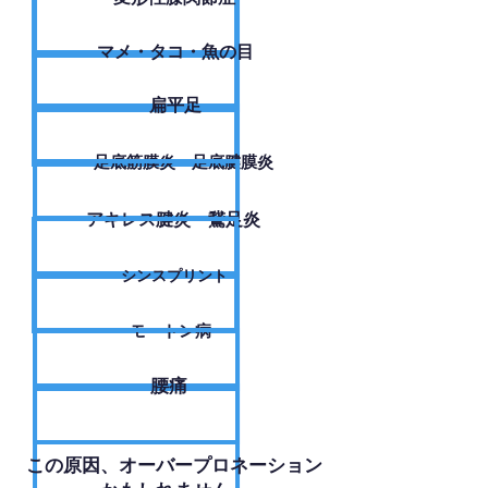
​マメ・タコ・魚の目
扁平足
足底筋膜炎・足底腱膜炎
アキレス腱炎・鵞足炎
シンスプリント
モートン病
腰痛
​この原因、オーバープロネーション