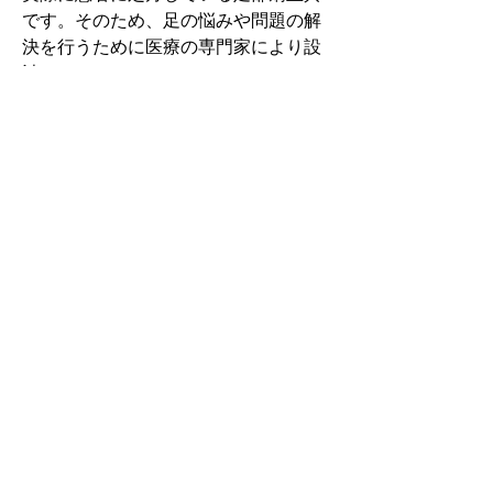
です。そのため、足の悩みや問題の解
決を行うために医療の専門家により設
計されています。
その中でもフォームソティックス・メ
ディカルは熱形成により、あなたの足
に徐々に馴染む特殊な素材を使用して
います。徐々にフィットしていくイン
ソールなのでカラダへの負担が少ない
矯正インソールです。
認定された専門家のみ取扱をしてい
る、フォームソティックス・メディカ
ルを是非お試しください。
アクセスMAP
秋田県 仙北市角館町西下タ野17-1