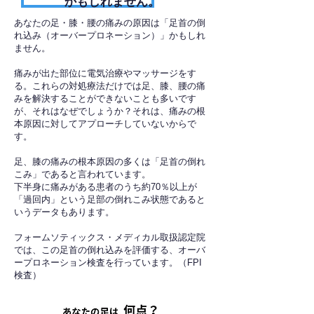
かもしれません。
あなたの足・膝・腰の痛みの原因は「足首の倒
れ込み（オーバープロネーション）」かもしれ
ません。
痛みが出た部位に電気治療やマッサージをす
る。これらの対処療法だけでは足、膝、腰の痛
みを解決することができないことも多いです
が、それはなぜでしょうか？それは、痛みの根
本原因に対してアプローチしていないからで
す。
足、膝の痛みの根本原因の多くは「足首の倒れ
こみ」であると言われています。
下半身に痛みがある患者のうち約70％以上が
「過回内」という足部の倒れこみ状態であると
いうデータもあります。
フォームソティックス・メディカル取扱認定院
では、この足首の倒れ込みを評価する、オーバ
ープロネーション検査を行っています。（FPI
検査）​