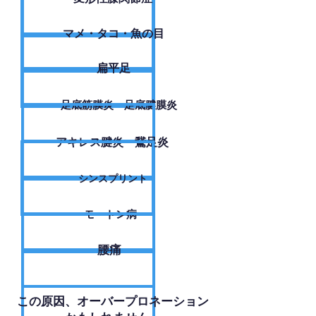
​マメ・タコ・魚の目
扁平足
足底筋膜炎・足底腱膜炎
アキレス腱炎・鵞足炎
シンスプリント
モートン病
腰痛
​この原因、オーバープロネーション