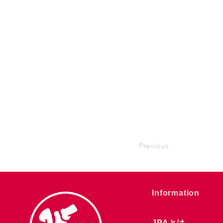
Previous
​Information
JPAとは