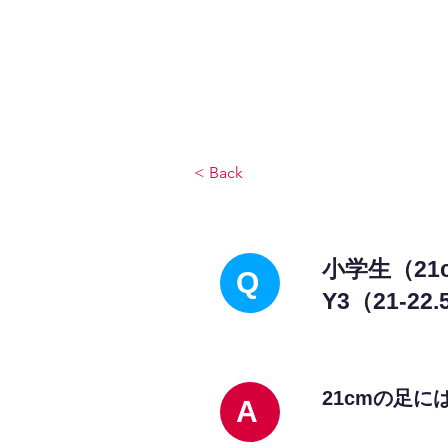
JPAとは
提供サービス
< Back
小学生（21
Q
Y3（21-
21cmの足に
A