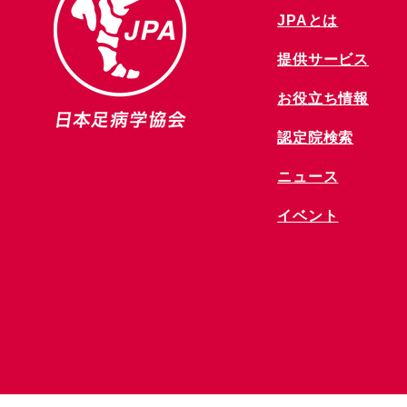
JPAとは
提供サービス
お役立ち情報
​認定院検索
ニュース
​イベント