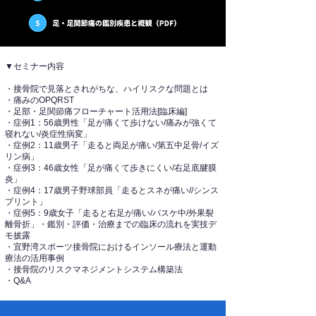
▼セミナー内容
・接骨院で見落とされがちな、ハイリスクな問題とは
・痛みのOPQRST
・足部・足関節痛フローチャート活用法[臨床編]
・症例1：56歳男性「足が痛くて歩けない/痛みが強くて
寝れない/炎症性病変」
・症例2：11歳男子「走ると両足が痛い/第五中足骨/イズ
リン病」
・症例3：46歳女性「足が痛くて歩きにくい/右足底腱膜
炎」
・症例4：17歳男子野球部員「走るとスネが痛い//シンス
プリント」
・症例5：9歳女子「走ると右足が痛い/バスケ中/外果裂
離骨折」・鑑別・評価・治療までの臨床の流れを実技デ
モ披露
・宜野湾スポーツ接骨院におけるインソール療法と運動
療法の活用事例
・接骨院のリスクマネジメントシステム構築法
・Q&A