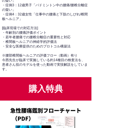
の疑い」
・症例3：12歳男子「バドミントン中の腰痛/腰椎分離症
の疑い」
・症例4：32歳女性「仕事中の腰痛と下肢のしびれ/椎間
板ヘルニア」
[臨床現場での対応方法]
・年齢別の腰痛評価ポイント
・若年者腰痛での腰椎分離症の重要性と対応
・椎間板ヘルニアの神経学的評価法
・安全な医療提供のためのプロトコル構築法
※腰部椎間板ヘルニアの評価フロー（動画）有り
今西先生が臨床で実施している約14種目の検査法を、
患者さん役のモデルを使った動画で実技解説をしていま
す。
​購入特典