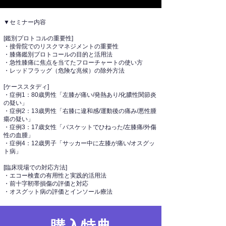
▼セミナー内容
[鑑別プロトコルの重要性]
・接骨院でのリスクマネジメントの重要性
・膝痛鑑別プロトコールの目的と活用法
・急性膝痛に焦点を当てたフローチャートの使い方
・レッドフラッグ（危険な兆候）の除外方法
[ケーススタディ]
・症例1：80歳男性「左膝が痛い/発熱あり/化膿性関節炎
の疑い」
・症例2：13歳男性「右膝に違和感/運動後の痛み/悪性腫
瘍の疑い」
・症例3：17歳女性「バスケットでひねった/左膝痛/外傷
性の血腫」
・症例4：12歳男子「サッカー中に左膝が痛い/オスグッ
ト病」
[臨床現場での対応方法]
・エコー検査の有用性と実践的活用法
・前十字靭帯損傷の評価と対応
・オスグット病の評価とインソール療法