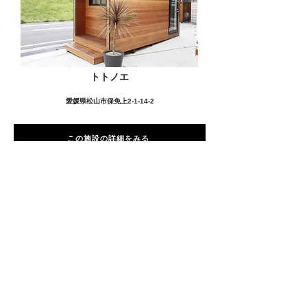
トトノエ
愛媛県松山市保免上2-1-14-2
この施設の詳細をみる
愛用者の声
前
次