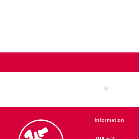
前
​Information
JPAとは