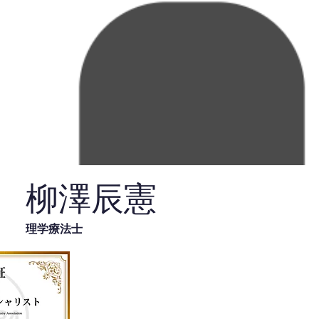
柳澤辰憲
理学療法士