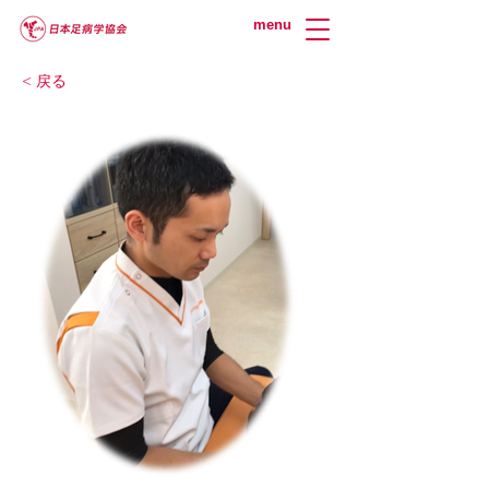
menu
< 戻る