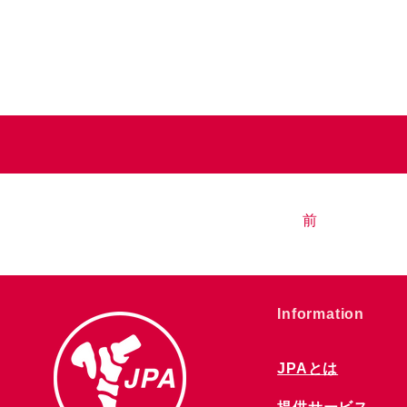
前
​Information
JPAとは