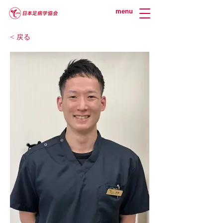
menu
< 戻る