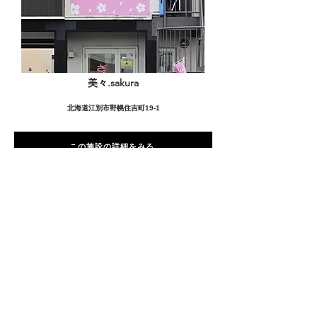
美々.sakura
北海道江別市野幌住吉町19-1
この施設の詳細をみる
愛用者の声
前
次