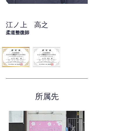
江ノ上 高之
柔道整復師
所属先