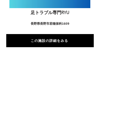
足トラブル専門RYU
長野県長野市若穂保科1609
この施設の詳細をみる
愛用者の声
前
次