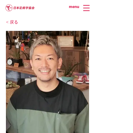
menu
< 戻る