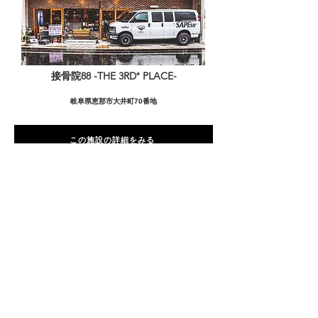
接骨院88 -THE 3RD⁺ PLACE-
岐阜県恵那市大井町70番地
この施設の詳細をみる
愛用者の声
前
次