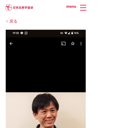
menu
< 戻る