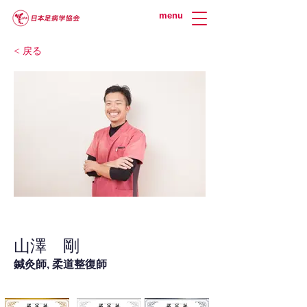
menu
< 戻る
山澤 剛
鍼灸師, 柔道整復師