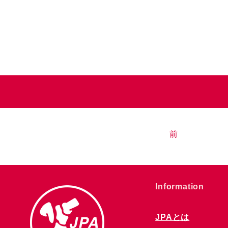
前
​Information
JPAとは