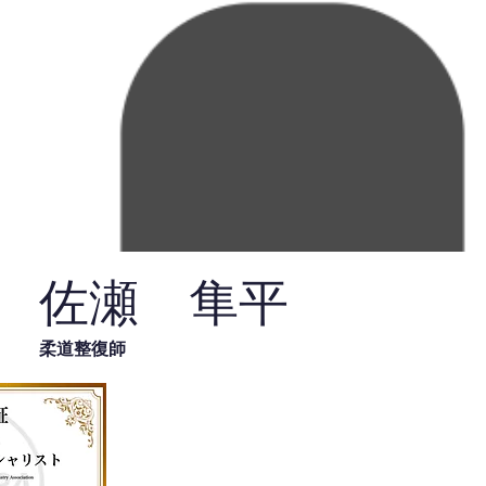
佐瀬 隼平
柔道整復師