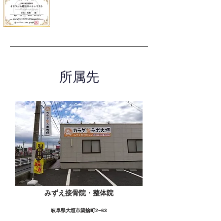
所属先
みずえ接骨院・整体院
岐阜県大垣市築捨町2−63