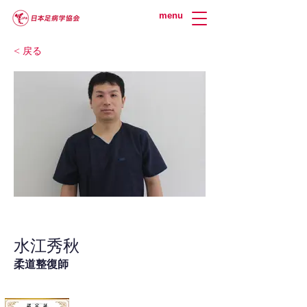
menu
< 戻る
水江秀秋
柔道整復師