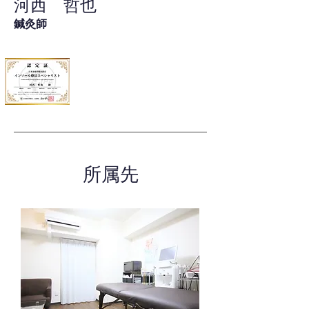
河西 哲也
鍼灸師
所属先