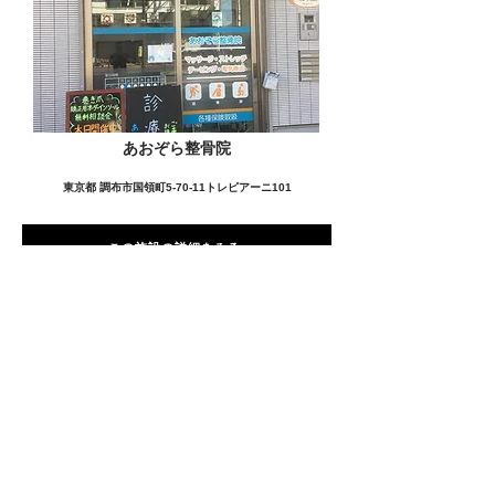
あおぞら整骨院
東京都 調布市国領町5-70-11トレピアーニ101
この施設の詳細をみる
愛用者の声
前
次