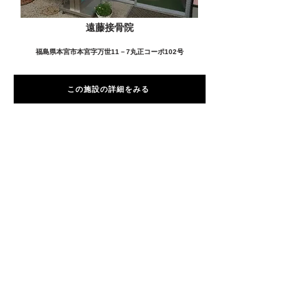
遠藤接骨院
福島県本宮市本宮字万世11－7丸正コーポ102号
この施設の詳細をみる
愛用者の声
前
次