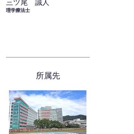
三ツ尾 誠人
理学療法士
所属先