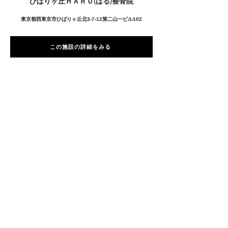
ひばりヶ丘ＨＡＲＵ(はる)整骨院
東京都西東京市ひばりヶ丘北3-7-12第二山一ビル102
この施設の詳細をみる
愛用者の声
前
次
プライバシーポリシー
特定商取引法に基づく表記