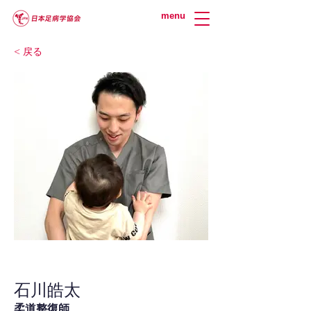
menu
< 戻る
石川皓太
柔道整復師