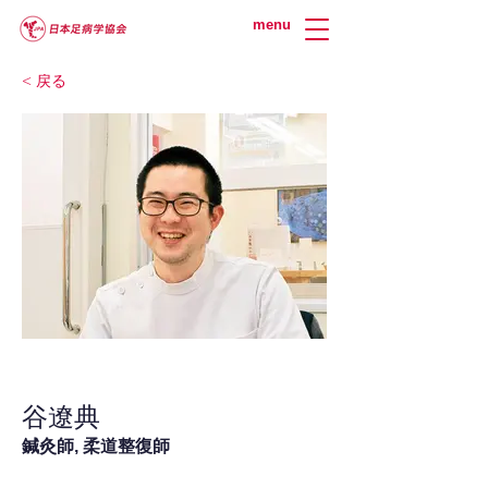
menu
< 戻る
谷遼典
鍼灸師, 柔道整復師