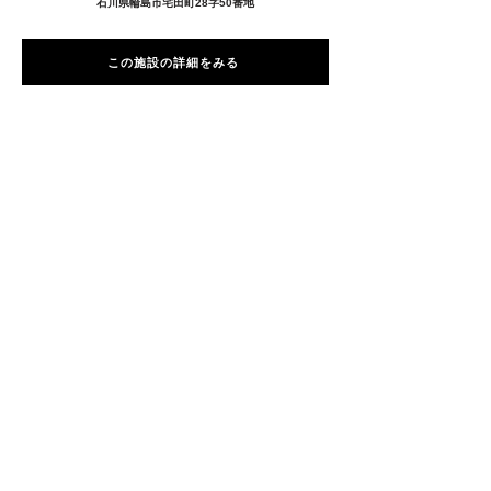
石川県輪島市宅田町28字50番地
この施設の詳細をみる
愛用者の声
前
次
プライバシーポリシー
特定商取引法に基づく表記
Copyright © 2026
RUNART INC.