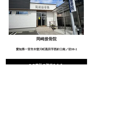
岡崎接骨院
愛知県一宮市木曽川町黒田字西針口南ノ切38-1
この施設の詳細をみる
愛用者の声
前
次