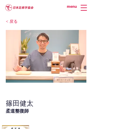
menu
< 戻る
篠田健太
柔道整復師