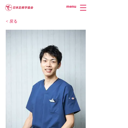
menu
< 戻る