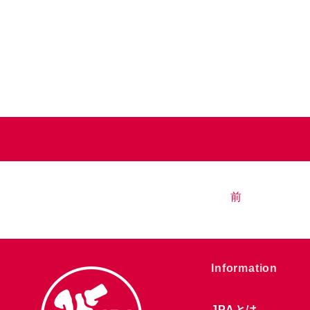
前
​Information
JPAとは