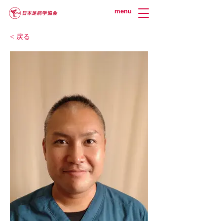
menu
< 戻る