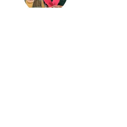
股関節の痛み
使い始めは痛かったり落ち着きが悪かったりしたの
ですが、ウォーキングシューズに入れてほぼ毎日履
いていたら違和感も消え、股関節痛の痛みもほぼな
くなりました。知らず知らずのうちに歩き方の矯正
ができていたようです。
慢性的な腰痛、ぎっくり腰
歩き方や体の動かし方をチェックしてもらい、外反
母趾との関係を指摘され、インソールを購入した。
使用後、腰痛が軽減し、外反母趾が日に日にまっす
ぐになりました。