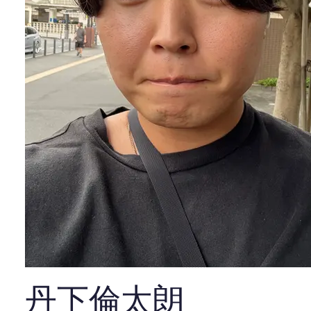
丹下倫太朗