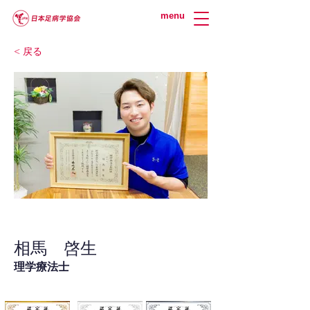
menu
< 戻る
相馬 啓生
理学療法士