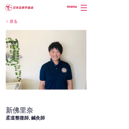
menu
< 戻る
新佛里奈
柔道整復師, 鍼灸師