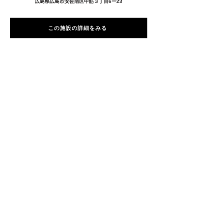
広島県広島市安佐南区中筋３丁目6ー23
この施設の詳細をみる
愛用者の声
前
次
プライバシーポリシー
特定商取引法に基づく表記
Copyright © 2026
RUNART INC.