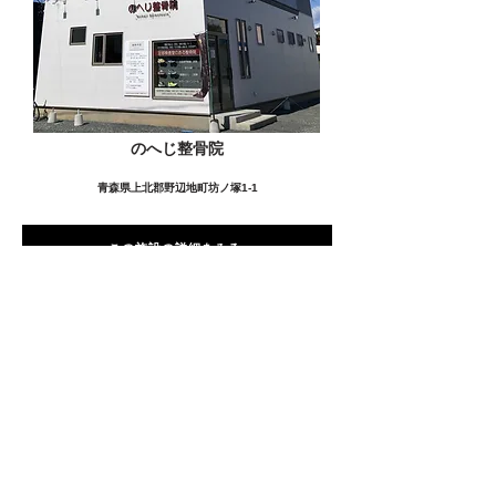
のへじ整骨院
青森県上北郡野辺地町坊ノ塚1-1
この施設の詳細をみる
愛用者の声
前
次