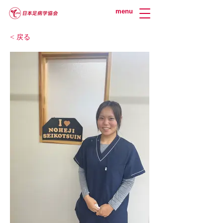
menu
< 戻る