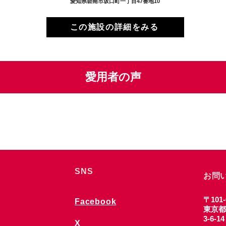
愛知県碧南市坂口町一丁目47番地10
この施設の詳細をみる
愛用者の声
SNS
お問
〒101-
Facebook
東京都
3-6-1
X