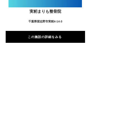
実籾まりも整骨院
千葉県習志野市実籾4-14-3
この施設の詳細をみる
愛用者の声
前
次