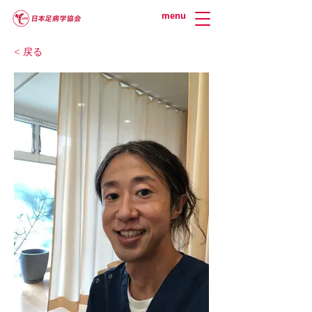
menu
< 戻る