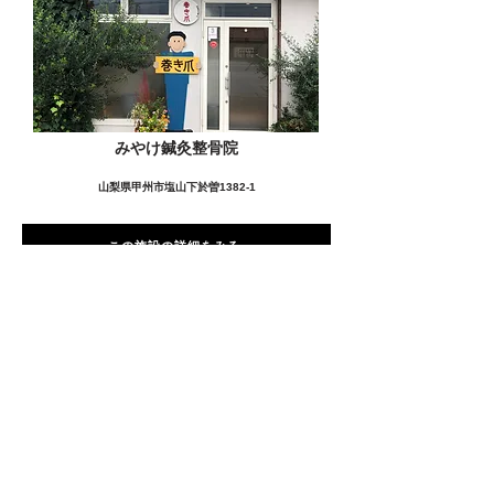
みやけ鍼灸整骨院
山梨県甲州市塩山下於曽1382-1
この施設の詳細をみる
愛用者の声
前
次