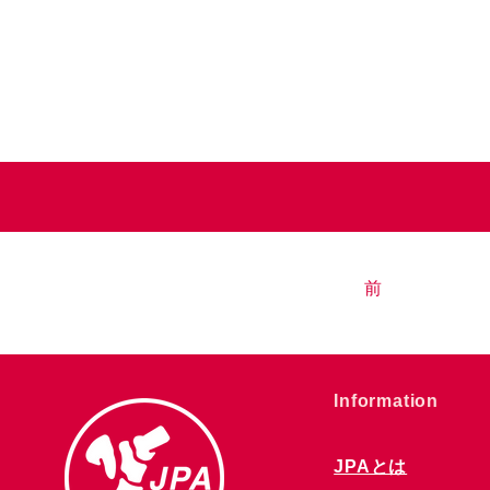
前
​Information
JPAとは