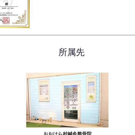
所属先
おおはら村鍼灸整骨院