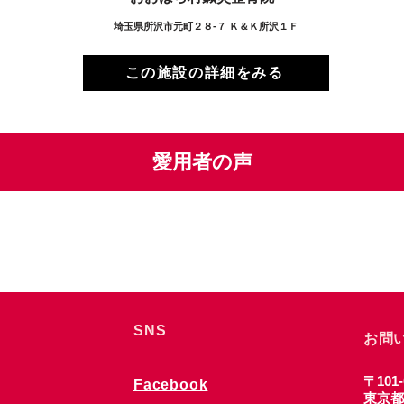
埼玉県所沢市元町２８‐７ Ｋ＆Ｋ所沢１Ｆ
この施設の詳細をみる
愛用者の声
SNS
お問
〒101-
Facebook
東京都